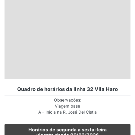
Santa Catarina
Rio Grande do Sul
Centro-Oeste
Nordeste
Norte
© 2026 Viva City Serviços Digitais Ltda. Todos os direitos reservados.
Quadro de horários da linha 32 Vila Haro
Observações:
Viagem base
A – Inicia na R. José Del Cistia
Horários de segunda a sexta-feira