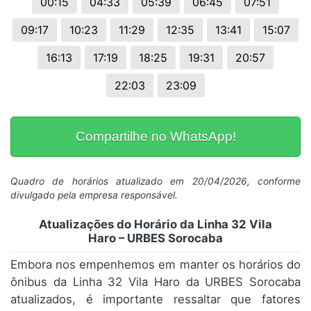
00:15
04:33
05:39
06:45
07:51
09:17
10:23
11:29
12:35
13:41
15:07
16:13
17:19
18:25
19:31
20:57
22:03
23:09
Compartilhe no WhatsApp!
Quadro de horários atualizado em 20/04/2026, conforme
divulgado pela empresa responsável.
Atualizações do Horário da Linha 32 Vila
Haro – URBES Sorocaba
Embora nos empenhemos em manter os horários do
ônibus da Linha 32 Vila Haro da URBES Sorocaba
atualizados, é importante ressaltar que fatores