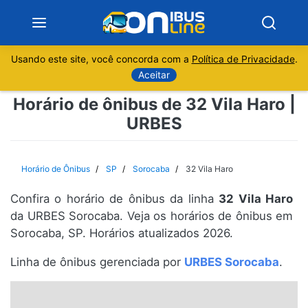
Usando este site, você concorda com a
Política de Privacidade
.
Notícias
Aceitar
Horário de ônibus de 32 Vila Haro |
Sobre
URBES
Minas Gerais
Horário de Ônibus
SP
Sorocaba
32 Vila Haro
São Paulo
Confira o horário de ônibus da linha
32 Vila Haro
Rio de Janeiro
da URBES Sorocaba. Veja os horários de ônibus em
Sorocaba, SP. Horários atualizados 2026.
Espírito Santo
Linha de ônibus gerenciada por
URBES Sorocaba
.
Paraná