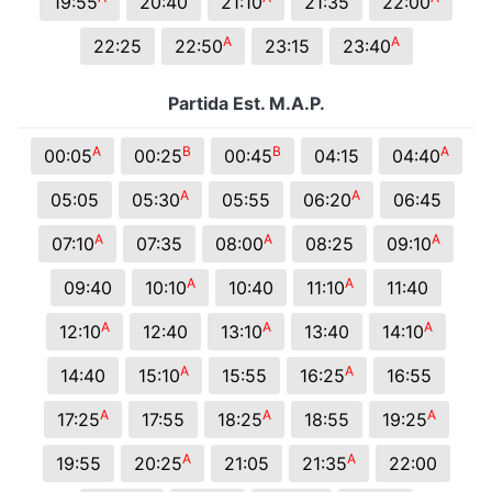
19:55
20:40
21:10
21:35
22:00
A
A
22:25
22:50
23:15
23:40
Partida Est. M.A.P.
A
B
B
A
00:05
00:25
00:45
04:15
04:40
A
A
05:05
05:30
05:55
06:20
06:45
A
A
A
07:10
07:35
08:00
08:25
09:10
A
A
09:40
10:10
10:40
11:10
11:40
A
A
A
12:10
12:40
13:10
13:40
14:10
A
A
14:40
15:10
15:55
16:25
16:55
A
A
A
17:25
17:55
18:25
18:55
19:25
A
A
19:55
20:25
21:05
21:35
22:00