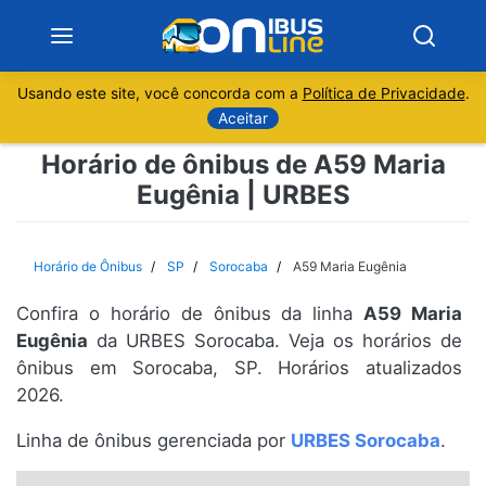
Usando este site, você concorda com a
Política de Privacidade
.
Notícias
Aceitar
Horário de ônibus de A59 Maria
Sobre
Eugênia | URBES
Minas Gerais
Horário de Ônibus
SP
Sorocaba
A59 Maria Eugênia
São Paulo
Confira o horário de ônibus da linha
A59 Maria
Rio de Janeiro
Eugênia
da URBES Sorocaba. Veja os horários de
ônibus em Sorocaba, SP. Horários atualizados
2026.
Espírito Santo
Linha de ônibus gerenciada por
URBES Sorocaba
.
Paraná