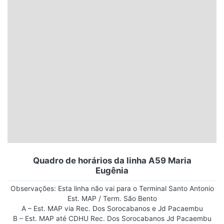
Santa Catarina
Rio Grande do Sul
Centro-Oeste
Nordeste
Norte
© 2026 Viva City Serviços Digitais Ltda. Todos os direitos reservados.
Quadro de horários da linha A59 Maria
Eugênia
Observações: Esta linha não vai para o Terminal Santo Antonio
Est. MAP / Term. São Bento
A – Est. MAP via Rec. Dos Sorocabanos e Jd Pacaembu
B – Est. MAP até CDHU Rec. Dos Sorocabanos Jd Pacaembu