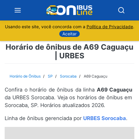
Usando este site, você concorda com a
Política de Privacidade
.
Notícias
Aceitar
Horário de ônibus de A69 Caguaçu
Sobre
| URBES
Minas Gerais
Horário de Ônibus
SP
Sorocaba
A69 Caguaçu
São Paulo
Confira o horário de ônibus da linha
A69 Caguaçu
Rio de Janeiro
da URBES Sorocaba. Veja os horários de ônibus em
Sorocaba, SP. Horários atualizados 2026.
Espírito Santo
Linha de ônibus gerenciada por
URBES Sorocaba
.
Paraná