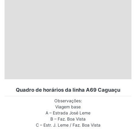
Santa Catarina
Rio Grande do Sul
Centro-Oeste
Nordeste
Norte
© 2026 Viva City Serviços Digitais Ltda. Todos os direitos reservados.
Quadro de horários da linha A69 Caguaçu
Observações:
Viagem base
A – Estrada José Leme
B – Faz. Boa Vista
C – Estr. J. Leme / Faz. Boa Vista