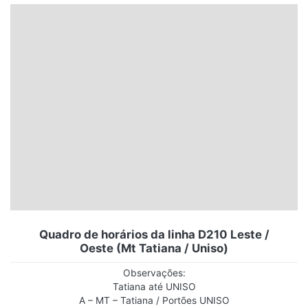
Santa Catarina
Rio Grande do Sul
Centro-Oeste
Nordeste
Norte
© 2026 Viva City Serviços Digitais Ltda. Todos os direitos reservados.
Quadro de horários da linha D210 Leste /
Oeste (Mt Tatiana / Uniso)
Observações:
Tatiana até UNISO
A – MT – Tatiana / Portões UNISO