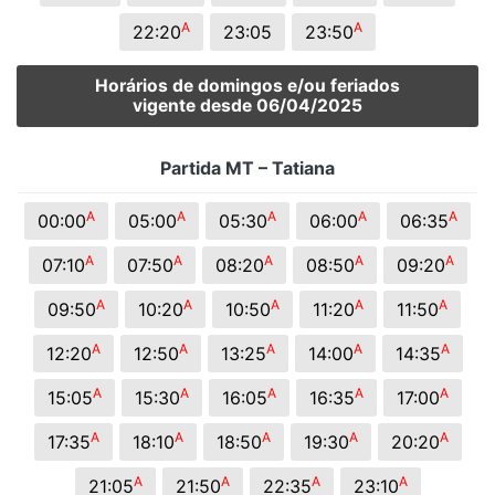
A
A
22:20
23:05
23:50
Horários de domingos e/ou feriados
vigente desde 06/04/2025
Partida MT – Tatiana
A
A
A
A
A
00:00
05:00
05:30
06:00
06:35
A
A
A
A
A
07:10
07:50
08:20
08:50
09:20
A
A
A
A
A
09:50
10:20
10:50
11:20
11:50
A
A
A
A
A
12:20
12:50
13:25
14:00
14:35
A
A
A
A
A
15:05
15:30
16:05
16:35
17:00
A
A
A
A
A
17:35
18:10
18:50
19:30
20:20
A
A
A
A
21:05
21:50
22:35
23:10