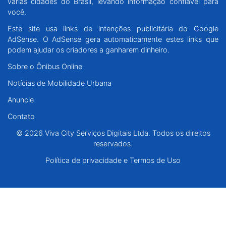
várias cidades do Brasil, levando informação confiável para
Santa Catarina
você.
Este site usa links de intenções publicitária do Google
Rio Grande do Sul
AdSense. O AdSense gera automaticamente estes links que
podem ajudar os criadores a ganharem dinheiro.
Centro-Oeste
Sobre o Ônibus Online
Notícias de Mobilidade Urbana
Nordeste
Anuncie
Norte
Contato
© 2026 Viva City Serviços Digitais Ltda. Todos os direitos
© 2026 Viva City Serviços Digitais Ltda. Todos os direitos reservados.
reservados.
Política de privacidade e Termos de Uso