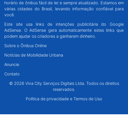
horário de ônibus fácil de ler e sempre atualizado. Estamos em
Santa Catarina
várias cidades do Brasil, levando informação confiável para
você.
Rio Grande do Sul
Este site usa links de intenções publicitária do Google
AdSense. O AdSense gera automaticamente estes links que
Centro-Oeste
podem ajudar os criadores a ganharem dinheiro.
Sobre o Ônibus Online
Nordeste
Notícias de Mobilidade Urbana
Anuncie
Norte
Contato
© 2026 Viva City Serviços Digitais Ltda. Todos os direitos reservados.
© 2026 Viva City Serviços Digitais Ltda. Todos os direitos
reservados.
Política de privacidade e Termos de Uso