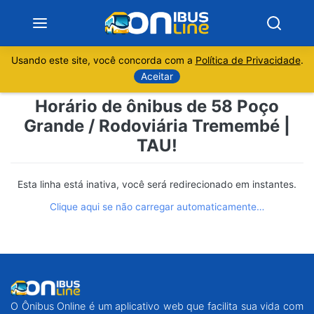
Usando este site, você concorda com a
Política de Privacidade
.
Notícias
Aceitar
Horário de ônibus de 58 Poço
Sobre
Grande / Rodoviária Tremembé |
TAU!
Minas Gerais
São Paulo
Esta linha está inativa, você será redirecionado em instantes.
Clique aqui se não carregar automaticamente…
Rio de Janeiro
Espírito Santo
Paraná
O Ônibus Online é um aplicativo web que facilita sua vida com