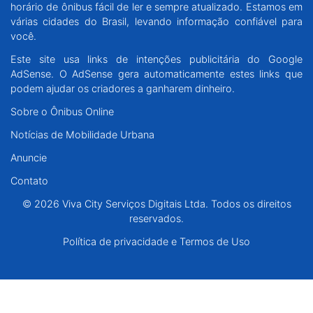
horário de ônibus fácil de ler e sempre atualizado. Estamos em
Santa Catarina
várias cidades do Brasil, levando informação confiável para
você.
Rio Grande do Sul
Este site usa links de intenções publicitária do Google
AdSense. O AdSense gera automaticamente estes links que
Centro-Oeste
podem ajudar os criadores a ganharem dinheiro.
Sobre o Ônibus Online
Nordeste
Notícias de Mobilidade Urbana
Anuncie
Norte
Contato
© 2026 Viva City Serviços Digitais Ltda. Todos os direitos reservados.
© 2026 Viva City Serviços Digitais Ltda. Todos os direitos
reservados.
Política de privacidade e Termos de Uso