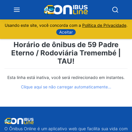
Usando este site, você concorda com a
Política de Privacidade
.
Notícias
Aceitar
Horário de ônibus de 59 Padre
Sobre
Eterno / Rodoviária Tremembé |
TAU!
Minas Gerais
São Paulo
Esta linha está inativa, você será redirecionado em instantes.
Clique aqui se não carregar automaticamente…
Rio de Janeiro
Espírito Santo
Paraná
O Ônibus Online é um aplicativo web que facilita sua vida com