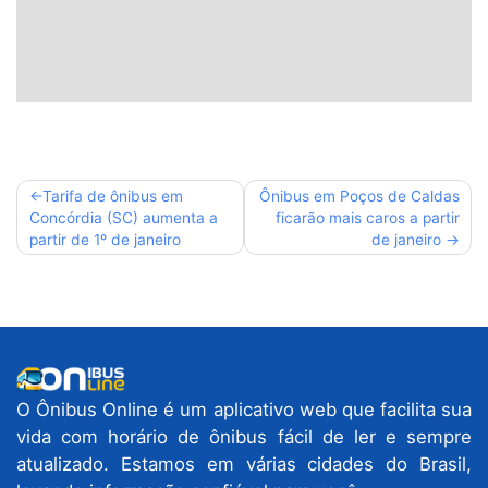
Navegação
Tarifa de ônibus em
Ônibus em Poços de Caldas
Concórdia (SC) aumenta a
ficarão mais caros a partir
de
partir de 1º de janeiro
de janeiro
Post
O Ônibus Online é um aplicativo web que facilita sua
vida com horário de ônibus fácil de ler e sempre
atualizado. Estamos em várias cidades do Brasil,