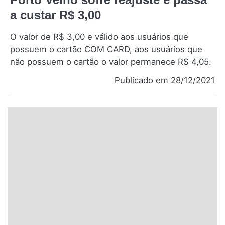
Santa Catarina
a custar R$ 3,00
O valor de R$ 3,00 e válido aos usuários que
Rio Grande do Sul
possuem o cartão COM CARD, aos usuários que
não possuem o cartão o valor permanece R$ 4,05.
Centro-Oeste
Publicado em 28/12/2021
Nordeste
Norte
© 2026 Viva City Serviços Digitais Ltda. Todos os direitos reservados.