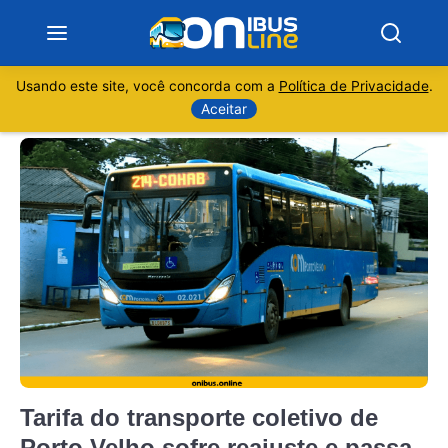
Usando este site, você concorda com a
Política de Privacidade
.
Notícias
Aceitar
Sobre
Minas Gerais
São Paulo
Rio de Janeiro
Espírito Santo
Tarifa do transporte coletivo de
Paraná
Porto Velho sofre reajuste e passa