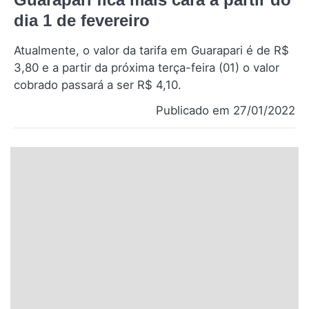
Santa Catarina
dia 1 de fevereiro
Atualmente, o valor da tarifa em Guarapari é de R$
Rio Grande do Sul
3,80 e a partir da próxima terça-feira (01) o valor
cobrado passará a ser R$ 4,10.
Centro-Oeste
Publicado em 27/01/2022
Nordeste
Norte
© 2026 Viva City Serviços Digitais Ltda. Todos os direitos reservados.