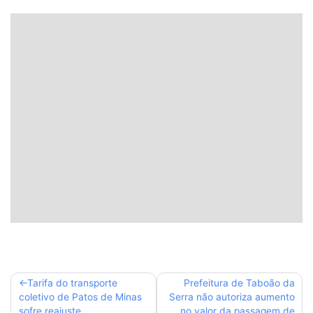
Navegação
Tarifa do transporte
Prefeitura de Taboão da
coletivo de Patos de Minas
Serra não autoriza aumento
de
sofre reajuste
no valor da passagem de