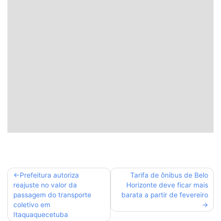
Navegação
Prefeitura autoriza
Tarifa de ônibus de Belo
reajuste no valor da
Horizonte deve ficar mais
de
passagem do transporte
barata a partir de fevereiro
Post
coletivo em
Itaquaquecetuba