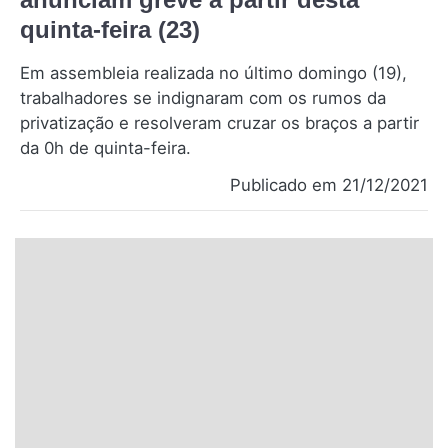
Santa Catarina
quinta-feira (23)
Em assembleia realizada no último domingo (19),
Rio Grande do Sul
trabalhadores se indignaram com os rumos da
privatização e resolveram cruzar os braços a partir
Centro-Oeste
da 0h de quinta-feira.
Nordeste
Publicado em 21/12/2021
Norte
© 2026 Viva City Serviços Digitais Ltda. Todos os direitos reservados.