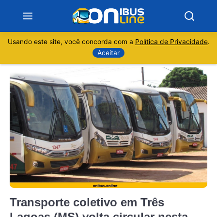
Usando este site, você concorda com a
Política de Privacidade
.
Notícias
Aceitar
Sobre
Minas Gerais
São Paulo
Rio de Janeiro
Espírito Santo
Transporte coletivo em Três
Paraná
Lagoas (MS) volta circular nesta