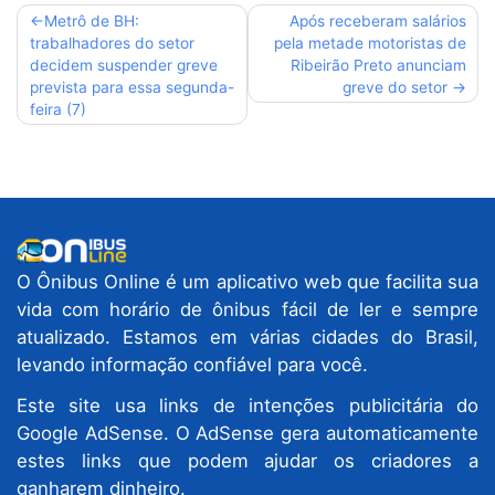
Navegação
Metrô de BH:
Após receberam salários
trabalhadores do setor
pela metade motoristas de
de
decidem suspender greve
Ribeirão Preto anunciam
Post
prevista para essa segunda-
greve do setor
feira (7)
O Ônibus Online é um aplicativo web que facilita sua
vida com horário de ônibus fácil de ler e sempre
atualizado. Estamos em várias cidades do Brasil,
levando informação confiável para você.
Este site usa links de intenções publicitária do
Google AdSense. O AdSense gera automaticamente
estes links que podem ajudar os criadores a
ganharem dinheiro.