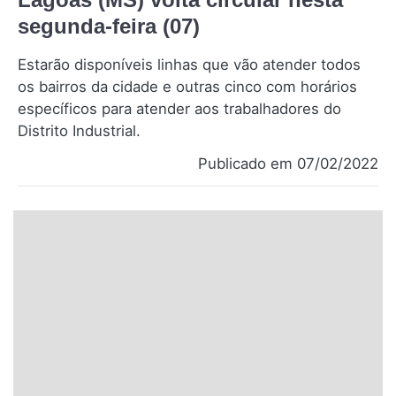
Santa Catarina
segunda-feira (07)
Estarão disponíveis linhas que vão atender todos
Rio Grande do Sul
os bairros da cidade e outras cinco com horários
específicos para atender aos trabalhadores do
Centro-Oeste
Distrito Industrial.
Nordeste
Publicado em 07/02/2022
Norte
© 2026 Viva City Serviços Digitais Ltda. Todos os direitos reservados.