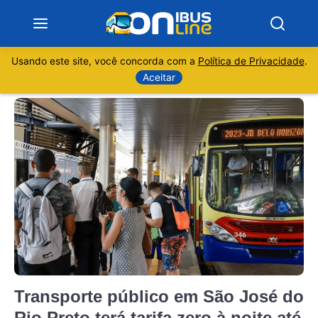
Usando este site, você concorda com a
Política de Privacidade
.
Notícias
Aceitar
Sobre
Minas Gerais
São Paulo
Rio de Janeiro
Espírito Santo
Transporte público em São José do
Paraná
Rio Preto terá tarifa zero à noite até