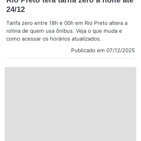
Santa Catarina
24/12
Tarifa zero entre 18h e 00h em Rio Preto altera a
Rio Grande do Sul
rotina de quem usa ônibus. Veja o que muda e
como acessar os horários atualizados.
Centro-Oeste
Publicado em 07/12/2025
Nordeste
Norte
© 2026 Viva City Serviços Digitais Ltda. Todos os direitos reservados.