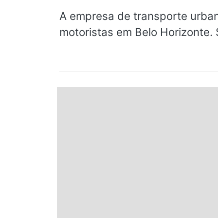
Espírito Santo
A empresa de transporte urb
motoristas em Belo Horizonte.
Paraná
Santa Catarina
Rio Grande do Sul
Centro-Oeste
Nordeste
Norte