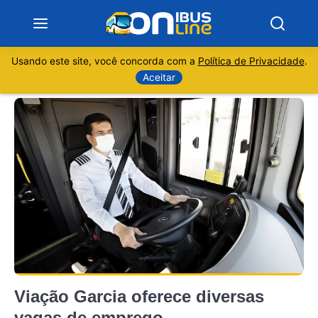
Usando este site, você concorda com a
Política de Privacidade
.
Notícias
Aceitar
Sobre
Minas Gerais
São Paulo
Rio de Janeiro
Espírito Santo
Viação Garcia oferece diversas
Paraná
vagas de emprego