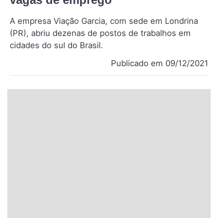
Santa Catarina
A empresa Viação Garcia, com sede em Londrina
(PR), abriu dezenas de postos de trabalhos em
Rio Grande do Sul
cidades do sul do Brasil.
Centro-Oeste
Publicado em 09/12/2021
Nordeste
Norte
© 2026 Viva City Serviços Digitais Ltda. Todos os direitos reservados.