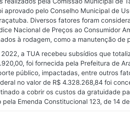
os realizados pela Comissão Municipal de T
foi aprovado pelo Conselho Municipal de U
raçatuba. Diversos fatores foram conside
Índice Nacional de Preços ao Consumidor Am
ionados à rodagem, como a manutenção de 
 2022, a TUA recebeu subsídios que totali
920,00, foi fornecida pela Prefeitura de A
porte público, impactadas, entre outros fa
deral no valor de R$ 4.328.268,84 foi conc
inado a cobrir os custos da gratuidade pa
 pela Emenda Constitucional 123, de 14 de