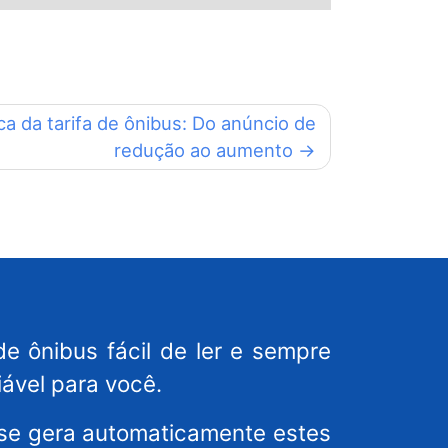
ca da tarifa de ônibus: Do anúncio de
redução ao aumento
de ônibus fácil de ler e sempre
iável para você.
ense gera automaticamente estes