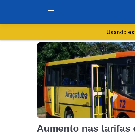
Usando est
Notícias
Sobre
Minas Gerais
São Paulo
Rio de Janeiro
Aumento nas tarifas