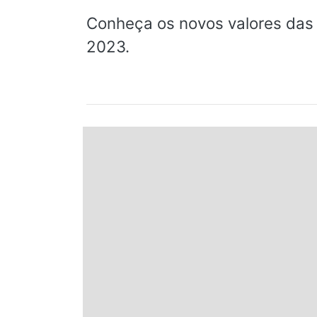
Espírito Santo
Conheça os novos valores das 
2023.
Paraná
Santa Catarina
Rio Grande do Sul
Centro-Oeste
Nordeste
Norte