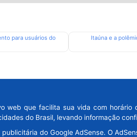
ento para usuários do
Itaúna e a polêmi
o web que facilita sua vida com horário 
cidades do Brasil, levando informação conf
es publicitária do Google AdSense. O AdS