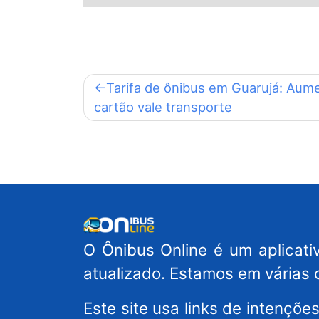
Navegação
Tarifa de ônibus em Guarujá: Aum
cartão vale transporte
de
Post
O Ônibus Online é um aplicativ
atualizado. Estamos em várias 
Este site usa links de intençõ