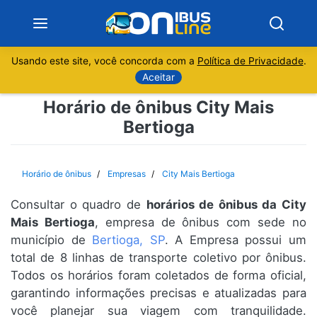
Usando este site, você concorda com a
Política de Privacidade
.
Notícias
Aceitar
Horário de ônibus City Mais
Sobre
Bertioga
Minas Gerais
Horário de ônibus
Empresas
City Mais Bertioga
São Paulo
Consultar o quadro de
horários de ônibus da City
Rio de Janeiro
Mais Bertioga
, empresa de ônibus com sede no
município de
Bertioga, SP
. A Empresa possui um
total de 8 linhas de transporte coletivo por ônibus.
Espírito Santo
Todos os horários foram coletados de forma oficial,
garantindo informações precisas e atualizadas para
Paraná
você planejar sua viagem com tranquilidade.