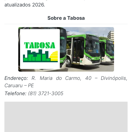
atualizados 2026.
Santa Catarina
Sobre a Tabosa
Rio Grande do Sul
Centro-Oeste
Nordeste
Norte
Endereço:
R. Maria do Carmo, 40 – Divinópolis,
© 2026 Viva City Serviços Digitais Ltda. Todos os direitos reservados.
Caruaru – PE
Telefone:
(81) 3721-3005