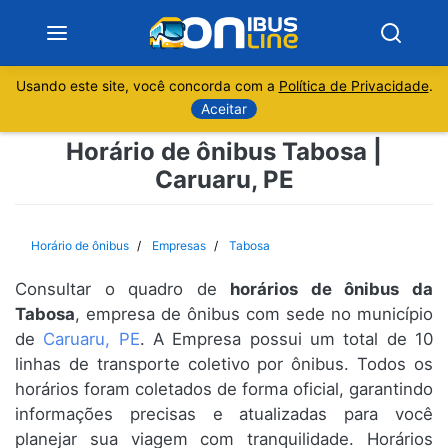
Usando este site, você concorda com a
Política de Privacidade
.
Notícias
Aceitar
Horário de ônibus Tabosa |
Sobre
Caruaru, PE
Minas Gerais
Horário de ônibus
Empresas
Tabosa
São Paulo
Consultar o quadro de
horários de ônibus da
Rio de Janeiro
Tabosa
, empresa de ônibus com sede no município
de
Caruaru, PE
. A Empresa possui um total de 10
linhas de transporte coletivo por ônibus. Todos os
Espírito Santo
horários foram coletados de forma oficial, garantindo
informações precisas e atualizadas para você
Paraná
planejar sua viagem com tranquilidade. Horários