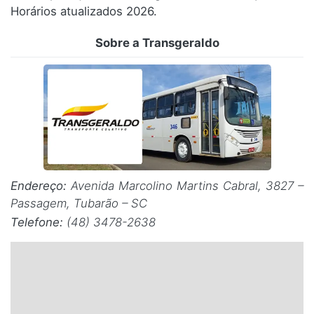
Horários atualizados 2026.
Santa Catarina
Sobre a Transgeraldo
Rio Grande do Sul
Centro-Oeste
Nordeste
Norte
Endereço:
Avenida Marcolino Martins Cabral, 3827 –
© 2026 Viva City Serviços Digitais Ltda. Todos os direitos reservados.
Passagem, Tubarão – SC
Telefone:
(48) 3478-2638