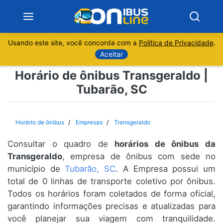
Usando este site, você concorda com a
Política de Privacidade
.
Notícias
Aceitar
Horário de ônibus Transgeraldo |
Sobre
Tubarão, SC
Minas Gerais
Horário de ônibus
Empresas
Transgeraldo
São Paulo
Consultar o quadro de
horários de ônibus da
Rio de Janeiro
Transgeraldo
, empresa de ônibus com sede no
município de
Tubarão, SC
. A Empresa possui um
total de 0 linhas de transporte coletivo por ônibus.
Espírito Santo
Todos os horários foram coletados de forma oficial,
garantindo informações precisas e atualizadas para
Paraná
você planejar sua viagem com tranquilidade.