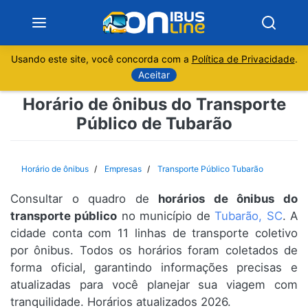
Usando este site, você concorda com a
Política de Privacidade
.
Notícias
Aceitar
Horário de ônibus do Transporte
Sobre
Público de Tubarão
Minas Gerais
Horário de ônibus
Empresas
Transporte Público Tubarão
São Paulo
Consultar o quadro de
horários de ônibus do
Rio de Janeiro
transporte público
no município de
Tubarão, SC
. A
cidade conta com 11 linhas de transporte coletivo
por ônibus. Todos os horários foram coletados de
Espírito Santo
forma oficial, garantindo informações precisas e
atualizadas para você planejar sua viagem com
Paraná
tranquilidade. Horários atualizados 2026.