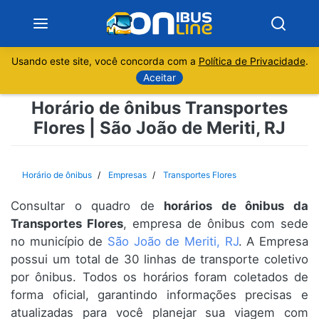
Usando este site, você concorda com a
Política de Privacidade
.
Notícias
Aceitar
Horário de ônibus Transportes
Sobre
Flores | São João de Meriti, RJ
Minas Gerais
Horário de ônibus
Empresas
Transportes Flores
São Paulo
Consultar o quadro de
horários de ônibus da
Rio de Janeiro
Transportes Flores
, empresa de ônibus com sede
no município de
São João de Meriti, RJ
. A Empresa
possui um total de 30 linhas de transporte coletivo
Espírito Santo
por ônibus. Todos os horários foram coletados de
forma oficial, garantindo informações precisas e
Paraná
atualizadas para você planejar sua viagem com