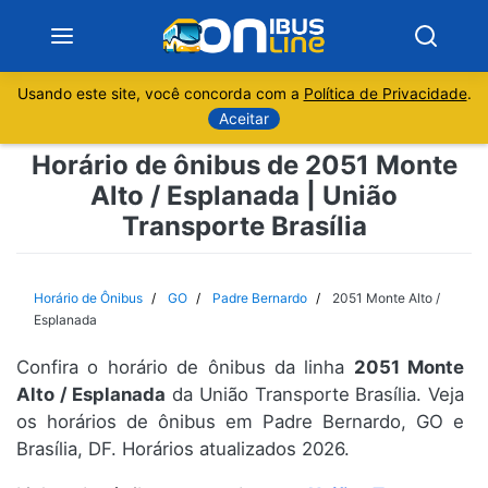
Usando este site, você concorda com a
Política de Privacidade
.
Notícias
Aceitar
Horário de ônibus de 2051 Monte
Sobre
Alto / Esplanada | União
Transporte Brasília
Minas Gerais
São Paulo
Horário de Ônibus
GO
Padre Bernardo
2051 Monte Alto /
Esplanada
Rio de Janeiro
Confira o horário de ônibus da linha
2051 Monte
Alto / Esplanada
da União Transporte Brasília. Veja
Espírito Santo
os horários de ônibus em Padre Bernardo, GO e
Brasília, DF. Horários atualizados 2026.
Paraná