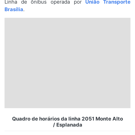
Linha de ônibus operada por
União Transporte
Santa Catarina
Brasília
.
Rio Grande do Sul
Centro-Oeste
Nordeste
Norte
© 2026 Viva City Serviços Digitais Ltda. Todos os direitos reservados.
Quadro de horários da linha 2051 Monte Alto
/ Esplanada