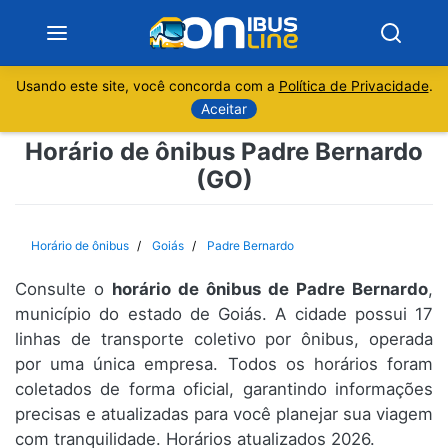
Usando este site, você concorda com a
Política de Privacidade
.
Notícias
Aceitar
Horário de ônibus Padre Bernardo
Sobre
(GO)
Minas Gerais
Horário de ônibus
Goiás
Padre Bernardo
São Paulo
Consulte o
horário de ônibus de Padre Bernardo
,
Rio de Janeiro
município do estado de Goiás. A cidade possui 17
linhas de transporte coletivo por ônibus, operada
por uma única empresa. Todos os horários foram
Espírito Santo
coletados de forma oficial, garantindo informações
precisas e atualizadas para você planejar sua viagem
Paraná
com tranquilidade. Horários atualizados 2026.