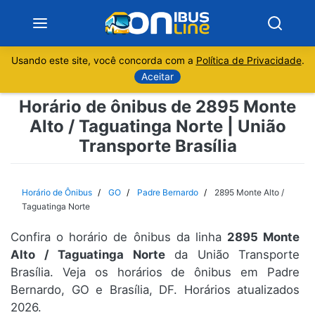
Usando este site, você concorda com a
Política de Privacidade
.
Notícias
Aceitar
Horário de ônibus de 2895 Monte
Sobre
Alto / Taguatinga Norte | União
Transporte Brasília
Minas Gerais
São Paulo
Horário de Ônibus
GO
Padre Bernardo
2895 Monte Alto /
Taguatinga Norte
Rio de Janeiro
Confira o horário de ônibus da linha
2895 Monte
Alto / Taguatinga Norte
da União Transporte
Espírito Santo
Brasília. Veja os horários de ônibus em Padre
Bernardo, GO e Brasília, DF. Horários atualizados
Paraná
2026.