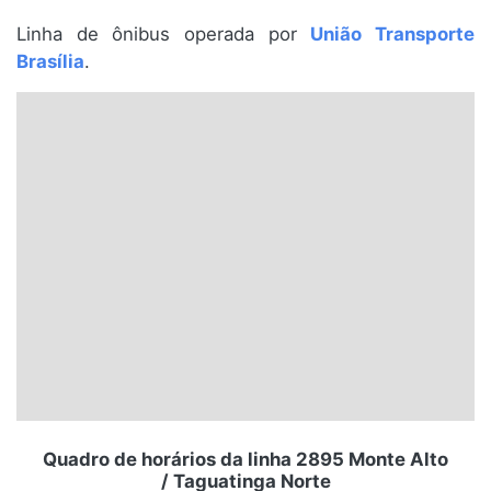
Santa Catarina
Linha de ônibus operada por
União Transporte
Brasília
.
Rio Grande do Sul
Centro-Oeste
Nordeste
Norte
© 2026 Viva City Serviços Digitais Ltda. Todos os direitos reservados.
Quadro de horários da linha 2895 Monte Alto
/ Taguatinga Norte