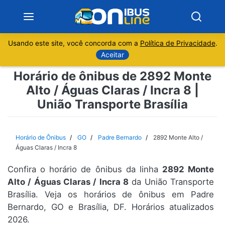
Usando este site, você concorda com a
Política de Privacidade
.
Notícias
Aceitar
Horário de ônibus de 2892 Monte
Sobre
Alto / Águas Claras / Incra 8 |
União Transporte Brasília
Minas Gerais
São Paulo
Horário de Ônibus
GO
Padre Bernardo
2892 Monte Alto /
Águas Claras / Incra 8
Rio de Janeiro
Confira o horário de ônibus da linha
2892 Monte
Alto / Águas Claras / Incra 8
da União Transporte
Espírito Santo
Brasília. Veja os horários de ônibus em Padre
Bernardo, GO e Brasília, DF. Horários atualizados
Paraná
2026.