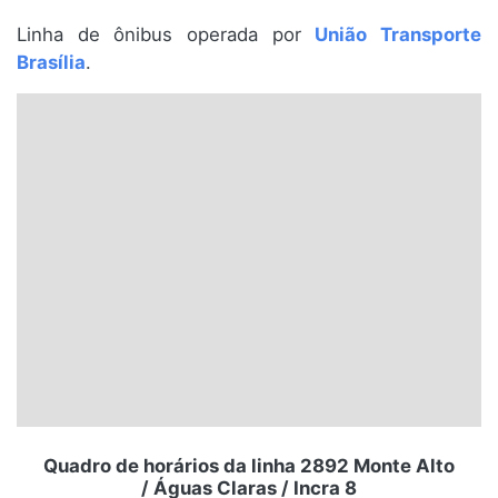
Santa Catarina
Linha de ônibus operada por
União Transporte
Brasília
.
Rio Grande do Sul
Centro-Oeste
Nordeste
Norte
© 2026 Viva City Serviços Digitais Ltda. Todos os direitos reservados.
Quadro de horários da linha 2892 Monte Alto
/ Águas Claras / Incra 8