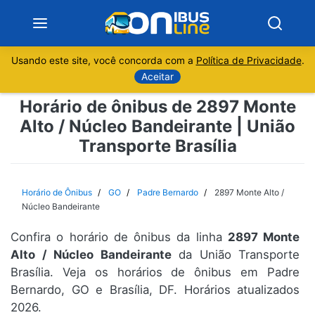
Usando este site, você concorda com a
Política de Privacidade
.
Notícias
Aceitar
Horário de ônibus de 2897 Monte
Sobre
Alto / Núcleo Bandeirante | União
Transporte Brasília
Minas Gerais
São Paulo
Horário de Ônibus
GO
Padre Bernardo
2897 Monte Alto /
Núcleo Bandeirante
Rio de Janeiro
Confira o horário de ônibus da linha
2897 Monte
Alto / Núcleo Bandeirante
da União Transporte
Espírito Santo
Brasília. Veja os horários de ônibus em Padre
Bernardo, GO e Brasília, DF. Horários atualizados
Paraná
2026.