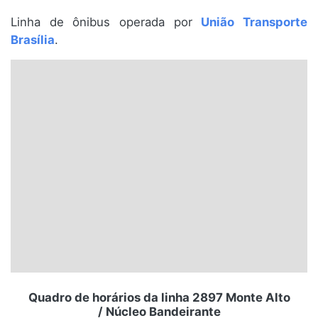
Santa Catarina
Linha de ônibus operada por
União Transporte
Brasília
.
Rio Grande do Sul
Centro-Oeste
Nordeste
Norte
© 2026 Viva City Serviços Digitais Ltda. Todos os direitos reservados.
Quadro de horários da linha 2897 Monte Alto
/ Núcleo Bandeirante