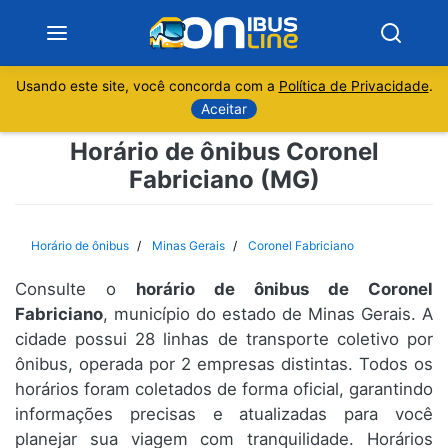
Usando este site, você concorda com a
Política de Privacidade
.
Notícias
Aceitar
Horário de ônibus Coronel
Sobre
Fabriciano (MG)
Minas Gerais
Horário de ônibus
Minas Gerais
Coronel Fabriciano
São Paulo
Consulte o
horário de ônibus de Coronel
Rio de Janeiro
Fabriciano
, município do estado de Minas Gerais. A
cidade possui 28 linhas de transporte coletivo por
ônibus, operada por 2 empresas distintas. Todos os
Espírito Santo
horários foram coletados de forma oficial, garantindo
informações precisas e atualizadas para você
Paraná
planejar sua viagem com tranquilidade. Horários