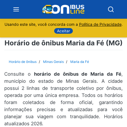
Usando este site, você concorda com a
Política de Privacidade
.
Notícias
Aceitar
Horário de ônibus Maria da Fé (MG)
Sobre
Minas Gerais
Horário de ônibus
Minas Gerais
Maria da Fé
São Paulo
Consulte o
horário de ônibus de Maria da Fé
,
município do estado de Minas Gerais. A cidade
possui 2 linhas de transporte coletivo por ônibus,
Rio de Janeiro
operada por uma única empresa. Todos os horários
foram coletados de forma oficial, garantindo
Espírito Santo
informações precisas e atualizadas para você
planejar sua viagem com tranquilidade. Horários
Paraná
atualizados 2026.