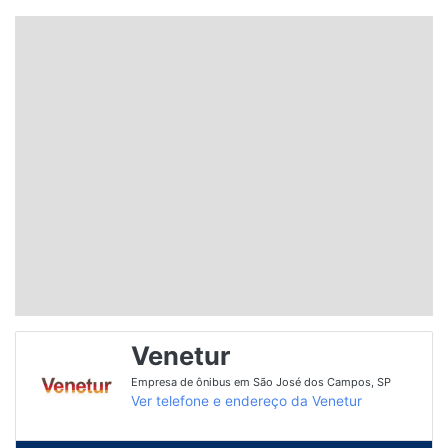
Santa Catarina
Rio Grande do Sul
Centro-Oeste
Nordeste
Norte
© 2026 Viva City Serviços Digitais Ltda. Todos os direitos reservados.
Venetur
Empresa de ônibus em São José dos Campos, SP
Ver telefone e endereço da Venetur