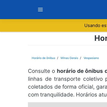
Usando est
Notícias
Hor
Sobre
Horário de ônibus
Minas Gerais
Vespasiano
Minas Gerais
Consulte o
horário de ônibus 
linhas de transporte coletivo
São Paulo
coletados de forma oficial, ga
com tranquilidade. Horários at
Rio de Janeiro