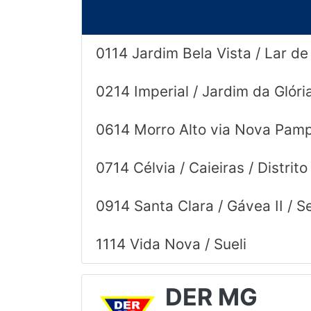
© 2026 Viva City Serviços Digitais Ltda. Todos os direitos reservado
0114 Jardim Bela Vista / Lar d
0214 Imperial / Jardim da Glória
0614 Morro Alto via Nova Pamp
0714 Célvia / Caieiras / Distrito
0914 Santa Clara / Gávea II / 
1114 Vida Nova / Sueli
DER MG