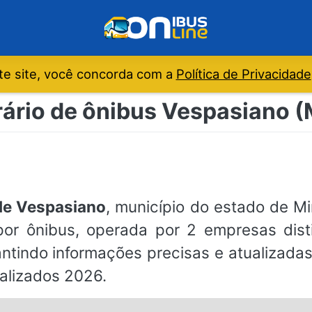
e site, você concorda com a
Política de Privacidade
ário de ônibus Vespasiano 
de Vespasiano
, município do estado de M
 por ônibus, operada por 2 empresas dist
rantindo informações precisas e atualizada
ualizados 2026.