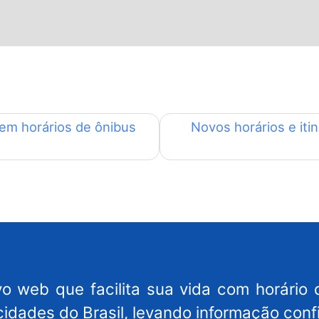
 em horários de ônibus
Novos horários e iti
o web que facilita sua vida com horário 
cidades do Brasil, levando informação conf