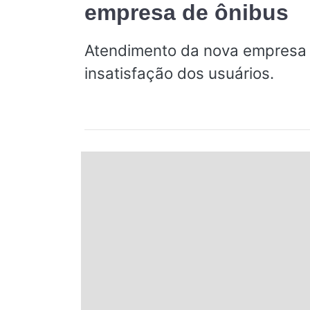
empresa de ônibus
Espírito Santo
Atendimento da nova empresa
Paraná
insatisfação dos usuários.
Santa Catarina
Rio Grande do Sul
Centro-Oeste
Nordeste
Norte