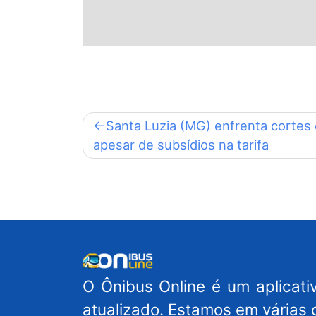
Navegação
Santa Luzia (MG) enfrenta cortes
apesar de subsídios na tarifa
de
Post
O Ônibus Online é um aplicativ
atualizado. Estamos em várias 