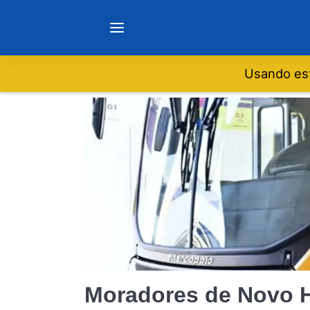
Usando est
Notícias
Sobre
Minas Gerais
São Paulo
Rio de Janeiro
Moradores de Novo 