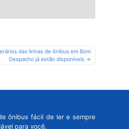
nerários das linhas de ônibus em Bom
Despacho já estão disponíveis
de ônibus fácil de ler e sempre
iável para você.