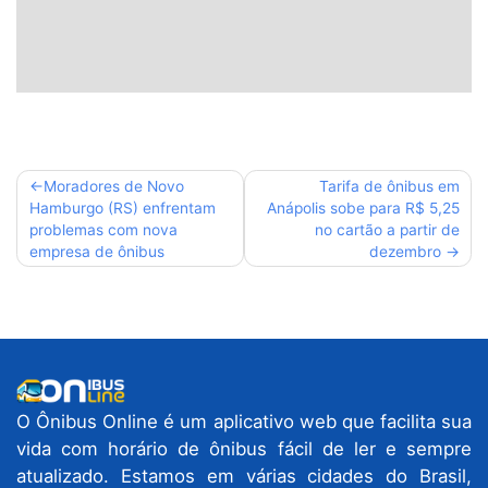
Navegação
Moradores de Novo
Tarifa de ônibus em
Hamburgo (RS) enfrentam
Anápolis sobe para R$ 5,25
de
problemas com nova
no cartão a partir de
Post
empresa de ônibus
dezembro
O Ônibus Online é um aplicativo web que facilita sua
vida com horário de ônibus fácil de ler e sempre
atualizado. Estamos em várias cidades do Brasil,