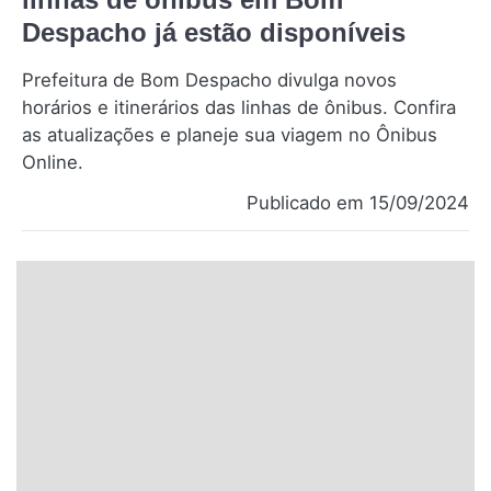
Santa Catarina
Despacho já estão disponíveis
Prefeitura de Bom Despacho divulga novos
Rio Grande do Sul
horários e itinerários das linhas de ônibus. Confira
as atualizações e planeje sua viagem no Ônibus
Centro-Oeste
Online.
Nordeste
Publicado em 15/09/2024
Norte
© 2026 Viva City Serviços Digitais Ltda. Todos os direitos reservados.