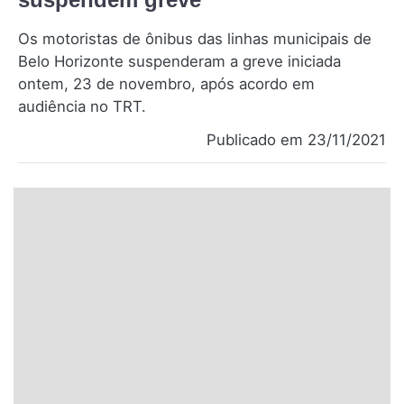
Santa Catarina
Os motoristas de ônibus das linhas municipais de
Belo Horizonte suspenderam a greve iniciada
Rio Grande do Sul
ontem, 23 de novembro, após acordo em
audiência no TRT.
Centro-Oeste
Publicado em 23/11/2021
Nordeste
Norte
© 2026 Viva City Serviços Digitais Ltda. Todos os direitos reservados.