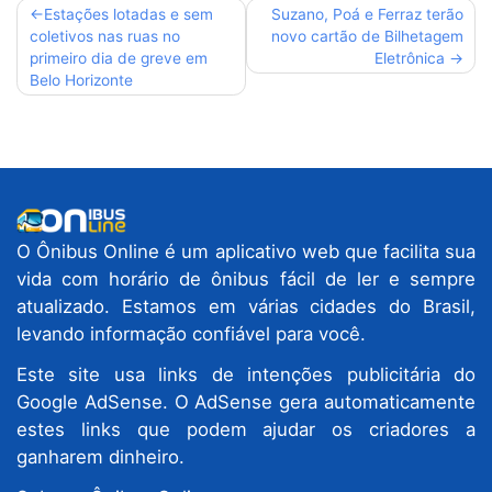
Navegação
Estações lotadas e sem
Suzano, Poá e Ferraz terão
coletivos nas ruas no
novo cartão de Bilhetagem
de
primeiro dia de greve em
Eletrônica
Post
Belo Horizonte
O Ônibus Online é um aplicativo web que facilita sua
vida com horário de ônibus fácil de ler e sempre
atualizado. Estamos em várias cidades do Brasil,
levando informação confiável para você.
Este site usa links de intenções publicitária do
Google AdSense. O AdSense gera automaticamente
estes links que podem ajudar os criadores a
ganharem dinheiro.