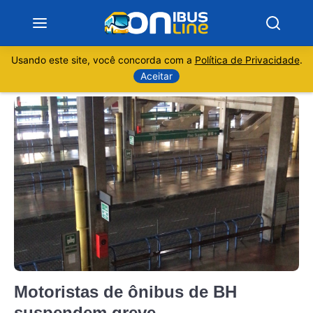
Usando este site, você concorda com a
Política de Privacidade
.
Notícias
Aceitar
Sobre
Minas Gerais
São Paulo
Rio de Janeiro
Espírito Santo
Motoristas de ônibus de BH
Paraná
suspendem greve