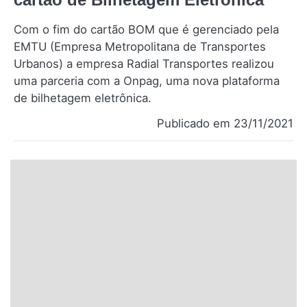
Santa Catarina
Com o fim do cartão BOM que é gerenciado pela
EMTU (Empresa Metropolitana de Transportes
Rio Grande do Sul
Urbanos) a empresa Radial Transportes realizou
uma parceria com a Onpag, uma nova plataforma
Centro-Oeste
de bilhetagem eletrônica.
Nordeste
Publicado em 23/11/2021
Norte
© 2026 Viva City Serviços Digitais Ltda. Todos os direitos reservados.