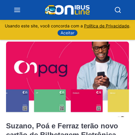
Usando este site, você concorda com a
Política de Privacidade
.
Notícias
Aceitar
Sobre
Minas Gerais
São Paulo
Rio de Janeiro
Espírito Santo
Suzano, Poá e Ferraz terão novo
Paraná
cartão de Bilhetagem Eletrônica