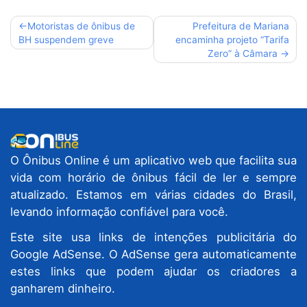
Navegação
Motoristas de ônibus de
Prefeitura de Mariana
BH suspendem greve
encaminha projeto “Tarifa
de
Zero” à Câmara
Post
O Ônibus Online é um aplicativo web que facilita sua
vida com horário de ônibus fácil de ler e sempre
atualizado. Estamos em várias cidades do Brasil,
levando informação confiável para você.
Este site usa links de intenções publicitária do
Google AdSense. O AdSense gera automaticamente
estes links que podem ajudar os criadores a
ganharem dinheiro.