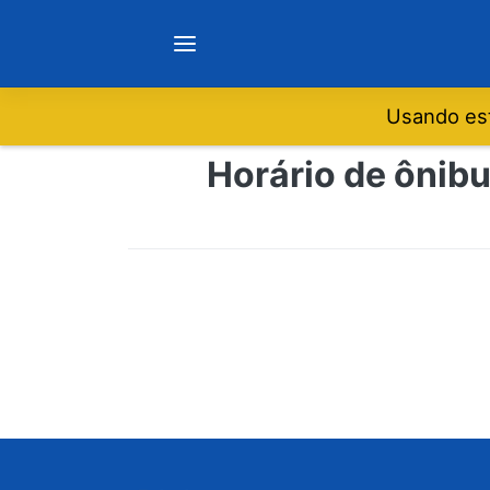
Usando est
Notícias
Horário de ônibu
Sobre
Minas Gerais
São Paulo
Rio de Janeiro