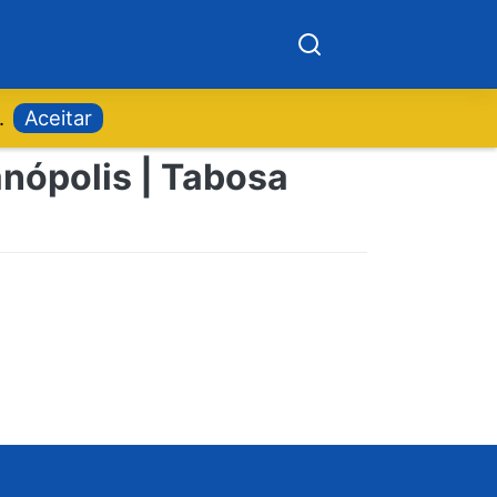
.
Aceitar
anópolis | Tabosa