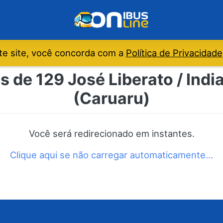
e site, você concorda com a
Política de Privacidade
s de 129 José Liberato / Indi
(Caruaru)
Você será redirecionado em instantes.
Clique aqui se não carregar automaticamente…