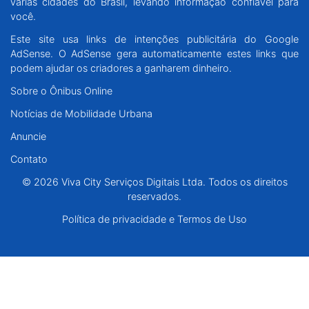
várias cidades do Brasil, levando informação confiável para
Santa Catarina
você.
Este site usa links de intenções publicitária do Google
Rio Grande do Sul
AdSense. O AdSense gera automaticamente estes links que
podem ajudar os criadores a ganharem dinheiro.
Centro-Oeste
Sobre o Ônibus Online
Notícias de Mobilidade Urbana
Nordeste
Anuncie
Norte
Contato
© 2026 Viva City Serviços Digitais Ltda. Todos os direitos
© 2026 Viva City Serviços Digitais Ltda. Todos os direitos reservados.
reservados.
Política de privacidade e Termos de Uso