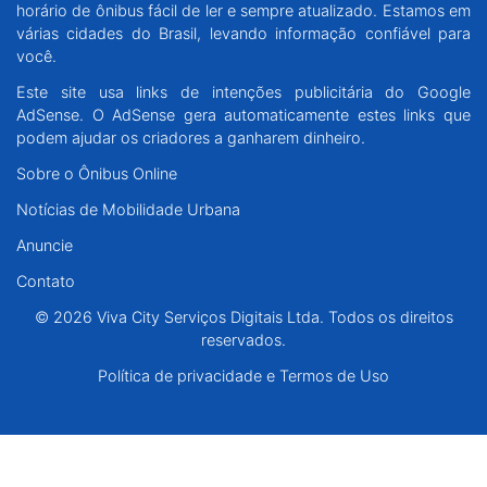
horário de ônibus fácil de ler e sempre atualizado. Estamos em
Santa Catarina
várias cidades do Brasil, levando informação confiável para
você.
Rio Grande do Sul
Este site usa links de intenções publicitária do Google
AdSense. O AdSense gera automaticamente estes links que
Centro-Oeste
podem ajudar os criadores a ganharem dinheiro.
Sobre o Ônibus Online
Nordeste
Notícias de Mobilidade Urbana
Anuncie
Norte
Contato
© 2026 Viva City Serviços Digitais Ltda. Todos os direitos reservados.
© 2026 Viva City Serviços Digitais Ltda. Todos os direitos
reservados.
Política de privacidade e Termos de Uso