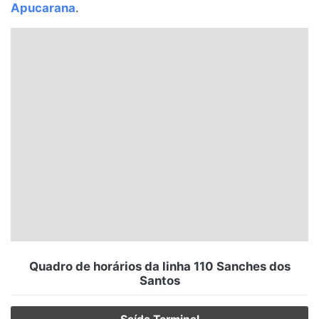
Apucarana
.
Santa Catarina
Rio Grande do Sul
Centro-Oeste
Nordeste
Norte
© 2026 Viva City Serviços Digitais Ltda. Todos os direitos reservados.
Quadro de horários da linha 110 Sanches dos
Santos