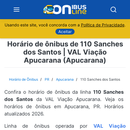
Usando este site, você concorda com a
Política de Privacidade
.
Notícias
Aceitar
Horário de ônibus de 110 Sanches
Sobre
dos Santos | VAL Viação
Apucarana (Apucarana)
Minas Gerais
São Paulo
Horário de Ônibus
PR
Apucarana
110 Sanches dos Santos
Rio de Janeiro
Confira o horário de ônibus da linha
110 Sanches
dos Santos
da VAL Viação Apucarana. Veja os
Espírito Santo
horários de ônibus em Apucarana, PR. Horários
atualizados 2026.
Paraná
Linha de ônibus operada por
VAL Viação