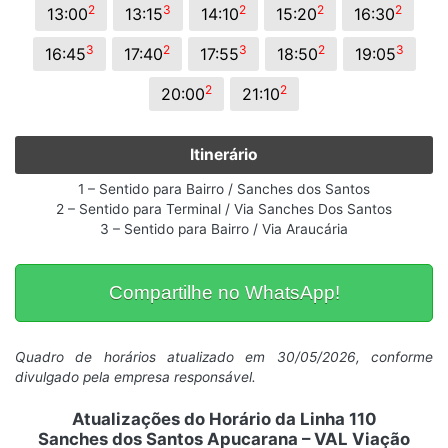
2
3
2
2
2
13:00
13:15
14:10
15:20
16:30
3
2
3
2
3
16:45
17:40
17:55
18:50
19:05
2
2
20:00
21:10
Itinerário
1 – Sentido para Bairro / Sanches dos Santos
2 – Sentido para Terminal / Via Sanches Dos Santos
3 – Sentido para Bairro / Via Araucária
Compartilhe no WhatsApp!
Quadro de horários atualizado em 30/05/2026, conforme
divulgado pela empresa responsável.
Atualizações do Horário da Linha 110
Sanches dos Santos Apucarana – VAL Viação