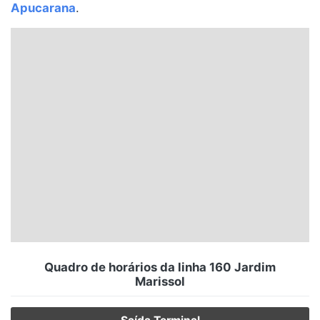
Apucarana
.
Santa Catarina
Rio Grande do Sul
Centro-Oeste
Nordeste
Norte
© 2026 Viva City Serviços Digitais Ltda. Todos os direitos reservados.
Quadro de horários da linha 160 Jardim
Marissol