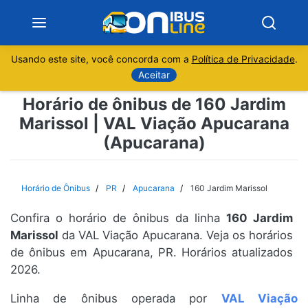
Usando este site, você concorda com a
Política de Privacidade
.
Notícias
Aceitar
Horário de ônibus de 160 Jardim
Sobre
Marissol | VAL Viação Apucarana
(Apucarana)
Minas Gerais
São Paulo
Horário de Ônibus
PR
Apucarana
160 Jardim Marissol
Rio de Janeiro
Confira o horário de ônibus da linha
160 Jardim
Marissol
da VAL Viação Apucarana. Veja os horários
Espírito Santo
de ônibus em Apucarana, PR. Horários atualizados
2026.
Paraná
Linha de ônibus operada por
VAL Viação