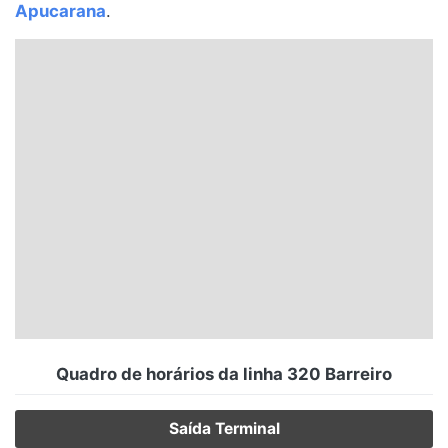
Apucarana
.
Santa Catarina
Rio Grande do Sul
Centro-Oeste
Nordeste
Norte
© 2026 Viva City Serviços Digitais Ltda. Todos os direitos reservados.
Quadro de horários da linha 320 Barreiro
Saída Terminal