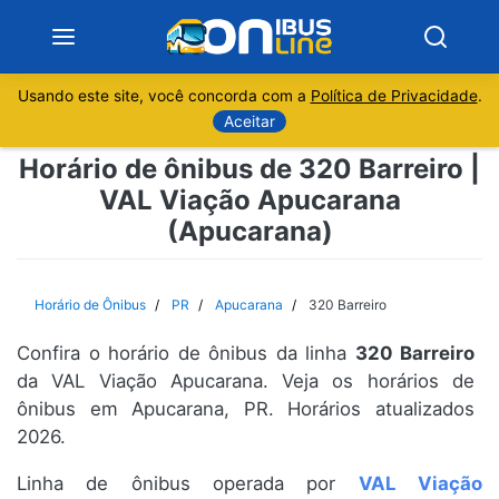
Usando este site, você concorda com a
Política de Privacidade
.
Notícias
Aceitar
Horário de ônibus de 320 Barreiro |
Sobre
VAL Viação Apucarana
(Apucarana)
Minas Gerais
São Paulo
Horário de Ônibus
PR
Apucarana
320 Barreiro
Rio de Janeiro
Confira o horário de ônibus da linha
320 Barreiro
da VAL Viação Apucarana. Veja os horários de
Espírito Santo
ônibus em Apucarana, PR. Horários atualizados
2026.
Paraná
Linha de ônibus operada por
VAL Viação