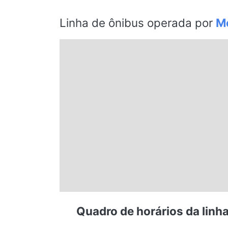
Espírito Santo
Linha de ônibus operada por
Me
Paraná
Santa Catarina
Rio Grande do Sul
Centro-Oeste
Nordeste
Norte
Quadro de horários da linha