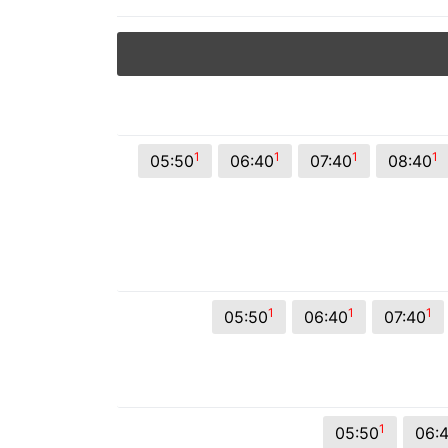
© 2026 Viva City Serviços Digitais Ltda. Todos os direitos reservado
1
1
1
1
05:50
06:40
07:40
08:40
1
1
1
05:50
06:40
07:40
1
05:50
06: