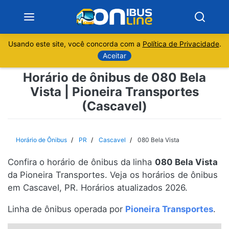
Usando este site, você concorda com a
Política de Privacidade
.
Notícias
Aceitar
Horário de ônibus de 080 Bela
Sobre
Vista | Pioneira Transportes
(Cascavel)
Minas Gerais
São Paulo
Horário de Ônibus
PR
Cascavel
080 Bela Vista
Rio de Janeiro
Confira o horário de ônibus da linha
080 Bela Vista
da Pioneira Transportes. Veja os horários de ônibus
Espírito Santo
em Cascavel, PR. Horários atualizados 2026.
Linha de ônibus operada por
Pioneira Transportes
.
Paraná