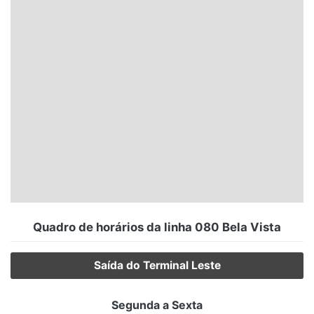
Santa Catarina
Rio Grande do Sul
Centro-Oeste
Nordeste
Norte
© 2026 Viva City Serviços Digitais Ltda. Todos os direitos reservados.
Quadro de horários da linha 080 Bela Vista
Saída do Terminal Leste
Segunda a Sexta