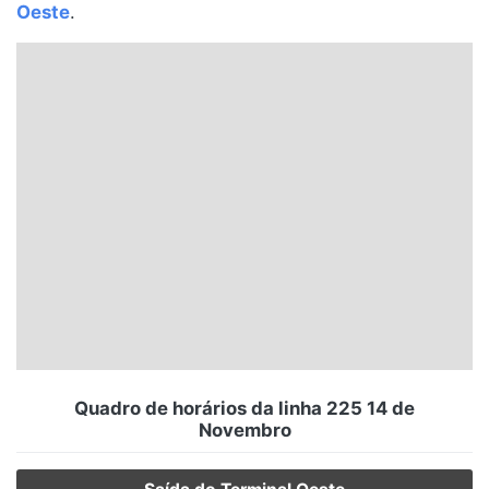
Oeste
.
Santa Catarina
Rio Grande do Sul
Centro-Oeste
Nordeste
Norte
© 2026 Viva City Serviços Digitais Ltda. Todos os direitos reservados.
Quadro de horários da linha 225 14 de
Novembro