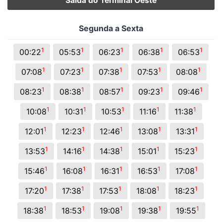
Saída do Terminal Oeste
Segunda a Sexta
1
1
1
1
1
00:22
05:53
06:23
06:38
06:53
1
1
1
1
1
07:08
07:23
07:38
07:53
08:08
1
1
1
1
1
08:23
08:38
08:57
09:23
09:46
1
1
1
1
1
10:08
10:31
10:53
11:16
11:38
1
1
1
1
1
12:01
12:23
12:46
13:08
13:31
1
1
1
1
1
13:53
14:16
14:38
15:01
15:23
1
1
1
1
1
15:46
16:08
16:31
16:53
17:08
1
1
1
1
1
17:20
17:38
17:53
18:08
18:23
1
1
1
1
1
18:38
18:53
19:08
19:38
19:55