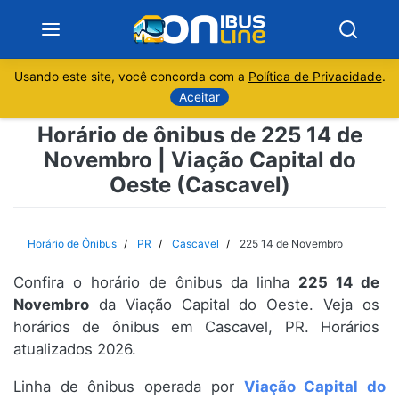
Usando este site, você concorda com a
Política de Privacidade
.
Notícias
Aceitar
Horário de ônibus de 225 14 de
Sobre
Novembro | Viação Capital do
Oeste (Cascavel)
Minas Gerais
São Paulo
Horário de Ônibus
PR
Cascavel
225 14 de Novembro
Rio de Janeiro
Confira o horário de ônibus da linha
225 14 de
Novembro
da Viação Capital do Oeste. Veja os
Espírito Santo
horários de ônibus em Cascavel, PR. Horários
atualizados 2026.
Paraná
Linha de ônibus operada por
Viação Capital do