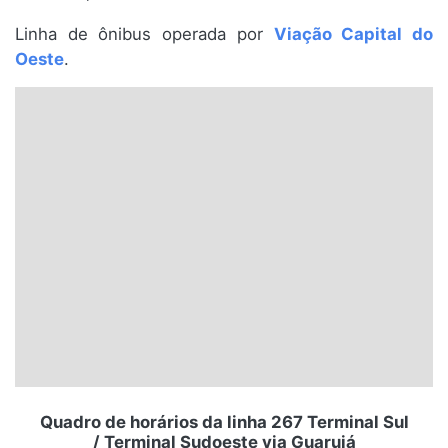
Santa Catarina
Linha de ônibus operada por
Viação Capital do
Oeste
.
Rio Grande do Sul
Centro-Oeste
Nordeste
Norte
© 2026 Viva City Serviços Digitais Ltda. Todos os direitos reservados.
Quadro de horários da linha 267 Terminal Sul
/ Terminal Sudoeste via Guarujá