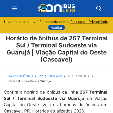
Usando este site, você concorda com a
Política de Privacidade
.
Notícias
Aceitar
Horário de ônibus de 267 Terminal
Sobre
Sul / Terminal Sudoeste via
Guarujá | Viação Capital do Oeste
Minas Gerais
(Cascavel)
São Paulo
Horário de Ônibus
PR
Cascavel
267 Terminal Sul /
Rio de Janeiro
Terminal Sudoeste via Guarujá
Espírito Santo
Confira o horário de ônibus da linha
267 Terminal
Sul / Terminal Sudoeste via Guarujá
da Viação
Capital do Oeste. Veja os horários de ônibus em
Paraná
Cascavel, PR. Horários atualizados 2026.