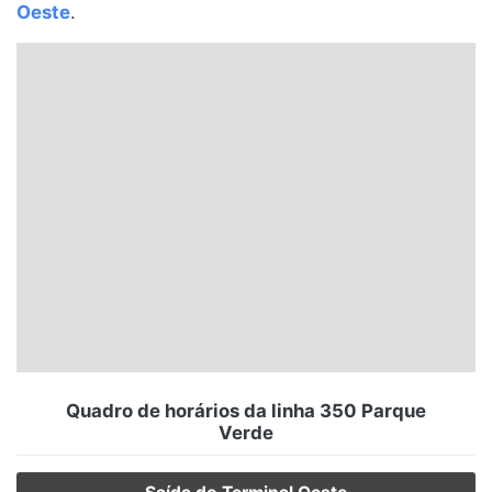
Oeste
.
Santa Catarina
Rio Grande do Sul
Centro-Oeste
Nordeste
Norte
© 2026 Viva City Serviços Digitais Ltda. Todos os direitos reservados.
Quadro de horários da linha 350 Parque
Verde