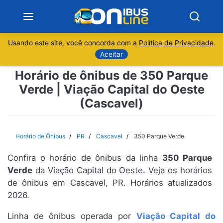
Usando este site, você concorda com a
Política de Privacidade
.
Notícias
Aceitar
Horário de ônibus de 350 Parque
Sobre
Verde | Viação Capital do Oeste
(Cascavel)
Minas Gerais
São Paulo
Horário de Ônibus
PR
Cascavel
350 Parque Verde
Rio de Janeiro
Confira o horário de ônibus da linha
350 Parque
Verde
da Viação Capital do Oeste. Veja os horários
Espírito Santo
de ônibus em Cascavel, PR. Horários atualizados
2026.
Paraná
Linha de ônibus operada por
Viação Capital do