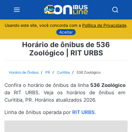
Usando este site, você concorda com a
Política de Privacidade
.
Notícias
Aceitar
Horário de ônibus de 536
Sobre
Zoológico | RIT URBS
Minas Gerais
Horário de Ônibus
PR
Curitiba
536 Zoológico
São Paulo
Confira o horário de ônibus da linha
536 Zoológico
Rio de Janeiro
da RIT URBS. Veja os horários de ônibus em
Curitiba, PR. Horários atualizados 2026.
Espírito Santo
Linha de ônibus operada por
RIT URBS
.
Paraná