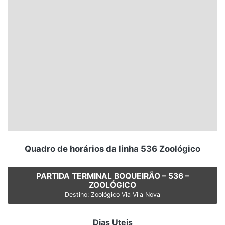
Santa Catarina
Rio Grande do Sul
Centro-Oeste
Nordeste
Norte
© 2026 Viva City Serviços Digitais Ltda. Todos os direitos reservados.
Quadro de horários da linha 536 Zoológico
PARTIDA TERMINAL BOQUEIRÃO – 536 –
ZOOLÓGICO
Destino: Zoológico Via Vila Nova
Dias Uteis