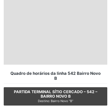
Santa Catarina
Rio Grande do Sul
Centro-Oeste
Nordeste
Norte
© 2026 Viva City Serviços Digitais Ltda. Todos os direitos reservados.
Quadro de horários da linha 542 Bairro Novo
B
PARTIDA TERMINAL SÍTIO CERCADO – 542 –
BAIRRO NOVO B
Destino: Bairro Novo “B”