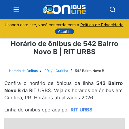
Usando este site, você concorda com a
Política de Privacidade
.
Notícias
Aceitar
Horário de ônibus de 542 Bairro
Sobre
Novo B | RIT URBS
Minas Gerais
Horário de Ônibus
PR
Curitiba
542 Bairro Novo B
São Paulo
Confira o horário de ônibus da linha
542 Bairro
Rio de Janeiro
Novo B
da RIT URBS. Veja os horários de ônibus em
Curitiba, PR. Horários atualizados 2026.
Espírito Santo
Linha de ônibus operada por
RIT URBS
.
Paraná