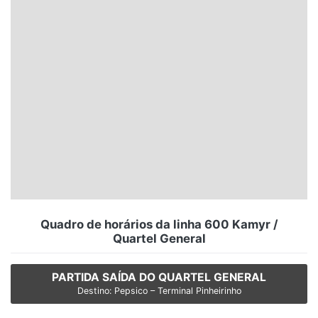
Santa Catarina
Rio Grande do Sul
Centro-Oeste
Nordeste
Norte
© 2026 Viva City Serviços Digitais Ltda. Todos os direitos reservados.
Quadro de horários da linha 600 Kamyr /
Quartel General
PARTIDA SAÍDA DO QUARTEL GENERAL
Destino: Pepsico – Terminal Pinheirinho