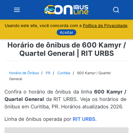
Usando este site, você concorda com a
Política de Privacidade
.
Notícias
Aceitar
Horário de ônibus de 600 Kamyr /
Sobre
Quartel General | RIT URBS
Minas Gerais
Horário de Ônibus
PR
Curitiba
600 Kamyr / Quartel
São Paulo
General
Confira o horário de ônibus da linha
600 Kamyr /
Rio de Janeiro
Quartel General
da RIT URBS. Veja os horários de
ônibus em Curitiba, PR. Horários atualizados 2026.
Espírito Santo
Linha de ônibus operada por
RIT URBS
.
Paraná