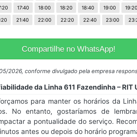
7:20
17:40
18:00
18:20
18:40
19:00
19:2
:20
21:40
22:00
22:20
22:40
23:00
23:
Compartilhe no WhatsApp!
/05/2026, conforme divulgado pela empresa respons
iabilidade da Linha 611 Fazendinha – RIT
sforçamos para manter os horários da Lin
os. No entanto, gostaríamos de lembr
impactar a pontualidade do serviço. Rec
inutos antes ou depois do horário program