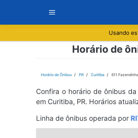
Usando est
Notícias
Horário de ôn
Sobre
Horário de Ônibus
PR
Curitiba
611 Fazendinha
Minas Gerais
Confira o horário de ônibus da
em Curitiba, PR. Horários atual
São Paulo
Linha de ônibus operada por
R
Rio de Janeiro