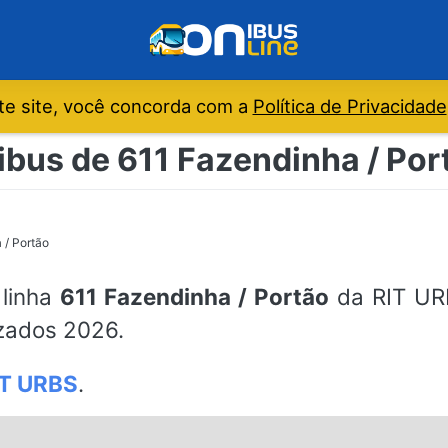
e site, você concorda com a
Política de Privacidade
ibus de 611 Fazendinha / Por
 / Portão
 linha
611 Fazendinha / Portão
da RIT URB
izados 2026.
IT URBS
.