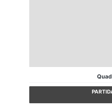
Espírito Santo
Paraná
Santa Catarina
Rio Grande do Sul
Centro-Oeste
Quadr
Nordeste
PARTID
Norte