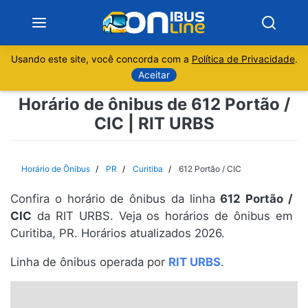
Usando este site, você concorda com a
Política de Privacidade
.
Notícias
Aceitar
Horário de ônibus de 612 Portão /
Sobre
CIC | RIT URBS
Minas Gerais
Horário de Ônibus
PR
Curitiba
612 Portão / CIC
São Paulo
Confira o horário de ônibus da linha
612 Portão /
Rio de Janeiro
CIC
da RIT URBS. Veja os horários de ônibus em
Curitiba, PR. Horários atualizados 2026.
Espírito Santo
Linha de ônibus operada por
RIT URBS
.
Paraná