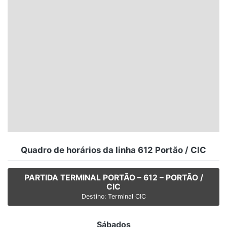
Santa Catarina
Rio Grande do Sul
Centro-Oeste
Nordeste
Norte
© 2026 Viva City Serviços Digitais Ltda. Todos os direitos reservados.
Quadro de horários da linha 612 Portão / CIC
PARTIDA TERMINAL PORTÃO – 612 – PORTÃO /
CIC
Destino: Terminal CIC
Sábados