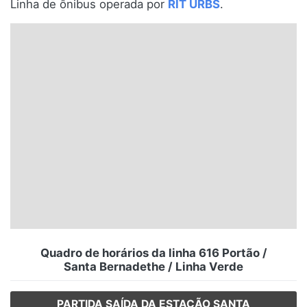
Linha de ônibus operada por
RIT URBS
.
Santa Catarina
Rio Grande do Sul
Centro-Oeste
Nordeste
Norte
© 2026 Viva City Serviços Digitais Ltda. Todos os direitos reservados.
Quadro de horários da linha 616 Portão /
Santa Bernadethe / Linha Verde
PARTIDA SAÍDA DA ESTAÇÃO SANTA