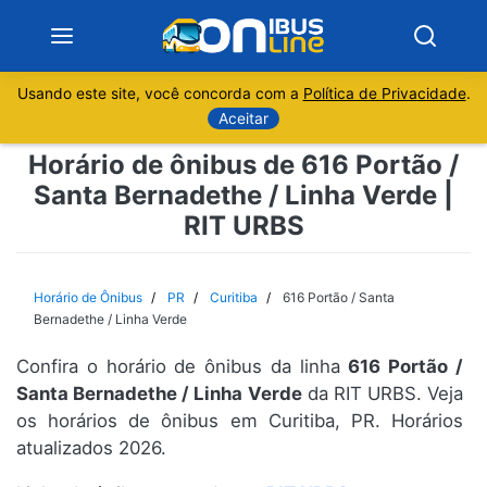
Usando este site, você concorda com a
Política de Privacidade
.
Notícias
Aceitar
Horário de ônibus de 616 Portão /
Sobre
Santa Bernadethe / Linha Verde |
RIT URBS
Minas Gerais
São Paulo
Horário de Ônibus
PR
Curitiba
616 Portão / Santa
Bernadethe / Linha Verde
Rio de Janeiro
Confira o horário de ônibus da linha
616 Portão /
Santa Bernadethe / Linha Verde
da RIT URBS. Veja
Espírito Santo
os horários de ônibus em Curitiba, PR. Horários
atualizados 2026.
Paraná