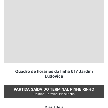
Santa Catarina
Rio Grande do Sul
Centro-Oeste
Nordeste
Norte
© 2026 Viva City Serviços Digitais Ltda. Todos os direitos reservados.
Quadro de horários da linha 617 Jardim
Ludovica
PARTIDA SAÍDA DO TERMINAL PINHEIRINHO
Destino: Terminal Pinheirinho
Dias Uteis