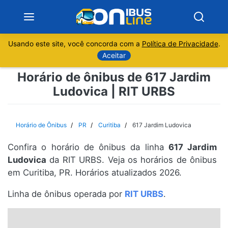
Usando este site, você concorda com a
Política de Privacidade
.
Notícias
Aceitar
Horário de ônibus de 617 Jardim
Sobre
Ludovica | RIT URBS
Minas Gerais
Horário de Ônibus
PR
Curitiba
617 Jardim Ludovica
São Paulo
Confira o horário de ônibus da linha
617 Jardim
Rio de Janeiro
Ludovica
da RIT URBS. Veja os horários de ônibus
em Curitiba, PR. Horários atualizados 2026.
Espírito Santo
Linha de ônibus operada por
RIT URBS
.
Paraná